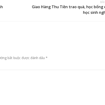
BÀI
nh
Giao Hàng Thu Tiền trao quà, học bổng 
học sinh ng
ường bắt buộc được đánh dấu
*