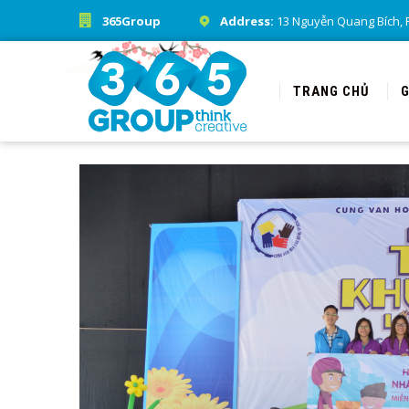
365Group
Address:
13 Nguyễn Quang Bích, P
TRANG CHỦ
G