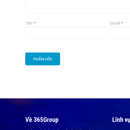
Tên
*
Email
*
Về 365Group
Lĩnh v