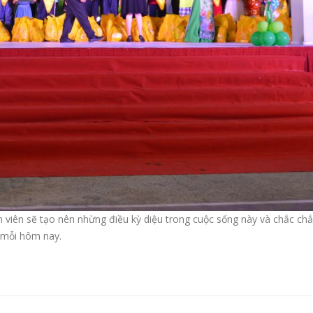
h viên sẽ tạo nên nhừng điều kỳ diệu trong cuộc sống này và chắc ch
 mỗi hôm nay.