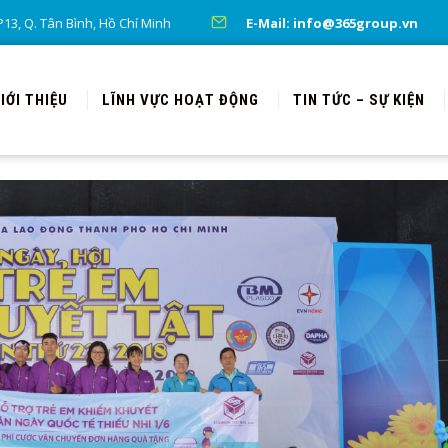
13, Q. Tân Bình, Hồ Chí Minh
E-Mail: info@365group.vn
IỚI THIỆU
LĨNH VỰC HOẠT ĐỘNG
TIN TỨC – SỰ KIỆN