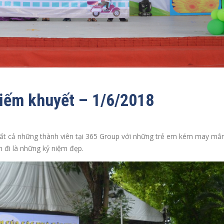
iếm khuyết – 1/6/2018
tất cả những thành viên tại 365 Group với những trẻ em kém may mắ
n đi là những kỷ niệm đẹp.