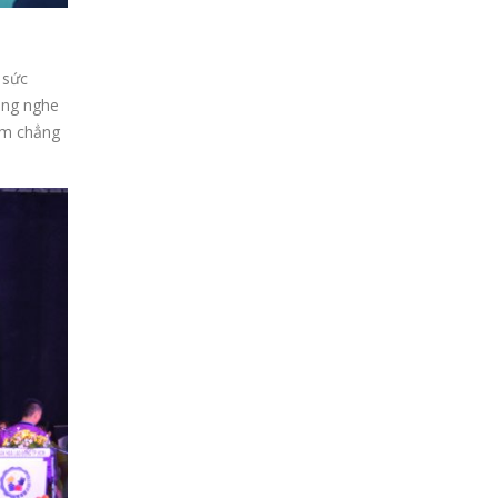
 sức
ắng nghe
 em chẳng