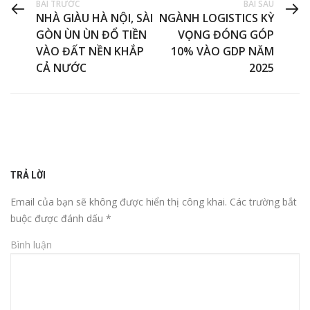
BÀI TRƯỚC
BÀI SAU
NHÀ GIÀU HÀ NỘI, SÀI
NGÀNH LOGISTICS KỲ
GÒN ÙN ÙN ĐỔ TIỀN
VỌNG ĐÓNG GÓP
VÀO ĐẤT NỀN KHẮP
10% VÀO GDP NĂM
CẢ NƯỚC
2025
TRẢ LỜI
Email của bạn sẽ không được hiển thị công khai.
Các trường bắt
buộc được đánh dấu
*
Bình luận