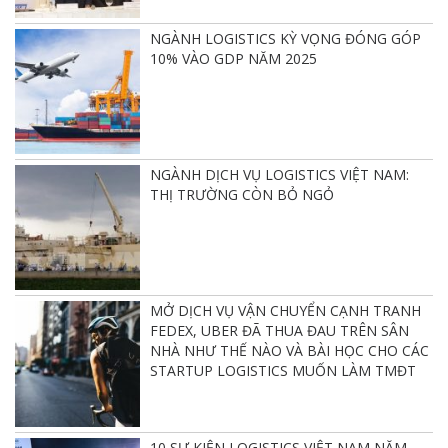
NGÀNH LOGISTICS KỲ VỌNG ĐÓNG GÓP
10% VÀO GDP NĂM 2025
NGÀNH DỊCH VỤ LOGISTICS VIỆT NAM:
THỊ TRƯỜNG CÒN BỎ NGỎ
MỞ DỊCH VỤ VẬN CHUYỂN CẠNH TRANH
FEDEX, UBER ĐÃ THUA ĐAU TRÊN SÂN
NHÀ NHƯ THẾ NÀO VÀ BÀI HỌC CHO CÁC
STARTUP LOGISTICS MUỐN LÀM TMĐT
10 SỰ KIỆN LOGISTICS VIỆT NAM NĂM